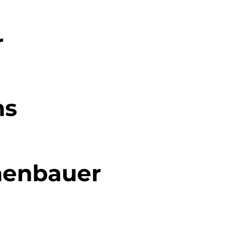
r
hs
henbauer