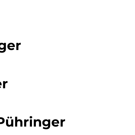
ger
er
Pühringer