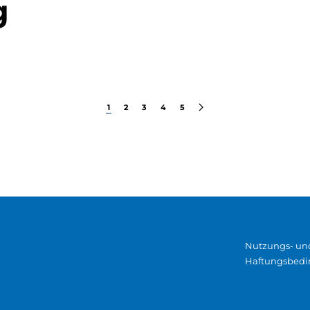
g
1
2
3
4
5
Nutzungs- un
Haftungsbed