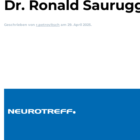
Dr. Ronald Saurug
Geschrieben von
r.petrovitsch
am
29. April 2025
.