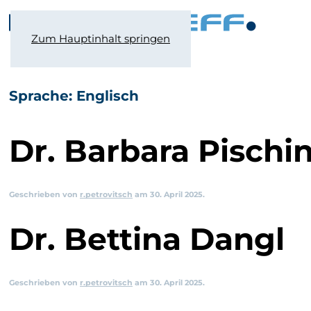
Zum Hauptinhalt springen
Sprache:
Englisch
Dr. Barbara Pischi
Geschrieben von
r.petrovitsch
am
30. April 2025
.
Dr. Bettina Dangl
Geschrieben von
r.petrovitsch
am
30. April 2025
.