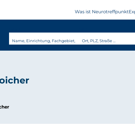
Was ist Neurotreffpunkt
Ex
Was?
Wo?
roicher
cher